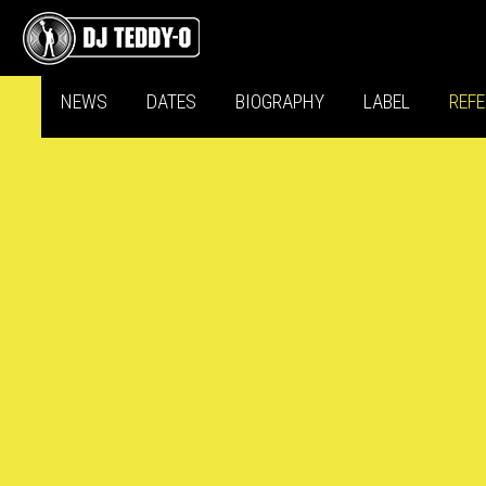
NEWS
DATES
BIOGRAPHY
LABEL
REF
DJ TEDDY-O LIVE @ 
(LISSABON/PORTUGA
DJ Teddy-O hat auf 
Lissabon/Portugal f
Sieg gegen Paris St 
allen offiziellen Coron
Final-Party gefeiert. 
die frühen Morgenstu